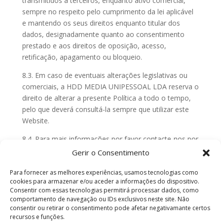
transmitidos a terceiros, enquanto ativo comercial,
sempre no respeito pelo cumprimento da lei aplicável
e mantendo os seus direitos enquanto titular dos
dados, designadamente quanto ao consentimento
prestado e aos direitos de oposição, acesso,
retificação, apagamento ou bloqueio.
8.3. Em caso de eventuais alterações legislativas ou
comerciais, a HDD MEDIA UNIPESSOAL LDA reserva o
direito de alterar a presente Política a todo o tempo,
pelo que deverá consultá-la sempre que utilizar este
Website.
8.4. Para mais informações por favor contacte-nos por
correio eletrónico para o endereço
Gerir o Consentimento
“
office@fleetmagazine.pt
”
Para fornecer as melhores experiências, usamos tecnologias como
9. Conformidade com o RGPD
cookies para armazenar e/ou aceder a informações do dispositivo.
Consentir com essas tecnologias permitirá processar dados, como
9.1. A HDD MEDIA UNIPESSOAL LDA está ciente da
comportamento de navegação ou IDs exclusivos neste site. Não
consentir ou retirar o consentimento pode afetar negativamante certos
implementação do Regulamento Geral de Proteção de
recursos e funções.
Dados (RGPD), REGULAMENTO (UE) 2016/679 DO